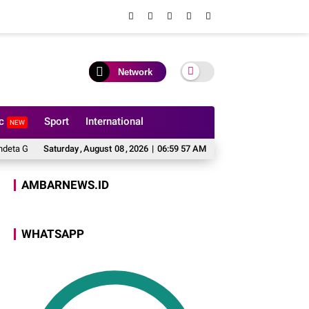
Network
ic
Sport
International
NEW
eja Toraja Perkuat Kemitraan Kamtibmas
Saturday
,
August
08
,
2026
|
06:59 58 AM
Antisipasi Balap Liar dan Jaga 
AMBARNEWS.ID
WHATSAPP