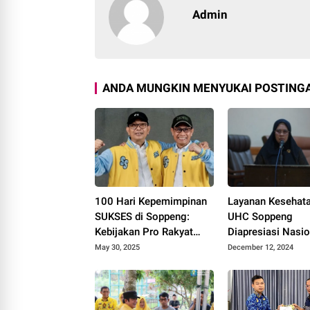
Admin
ANDA MUNGKIN MENYUKAI POSTINGA
100 Hari Kepemimpinan
Layanan Kesehatan
SUKSES di Soppeng:
UHC Soppeng
Kebijakan Pro Rakyat
Diapresiasi Nasio
Digenjot
Berkat Kepemimpi
May 30, 2025
December 12, 2024
Andi Maria Razak