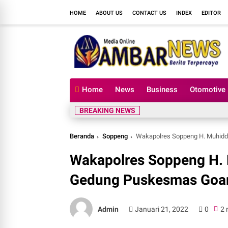
HOME
ABOUT US
CONTACT US
INDEX
EDITOR
Home
News
Business
Otomotive
BREAKING NEWS
Beranda
Soppeng
Wakapolres Soppeng H. Muhidd
Wakapolres Soppeng H. 
Gedung Puskesmas Goar
Admin
Januari 21, 2022
0
2 