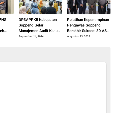
CPNS
DP3APPKB Kabupaten
Pelatihan Kepemimpinan
Soppeng Gelar
Pengawas Soppeng
leh
Manajemen Audit Kasus
Berakhir Sukses: 30 ASN
DM Kab.
Stunting di Aula Kantor
Resmi Dinyatakan Lulus
September 14, 2024
Augustus 23, 2024
DP3APPKB