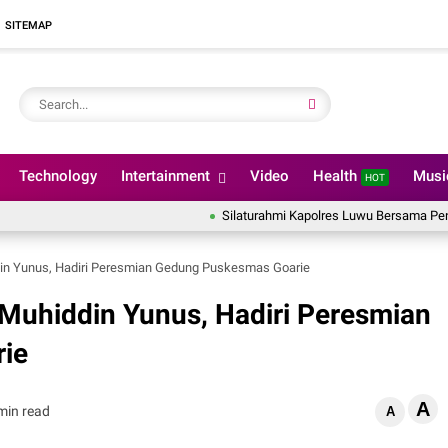
SITEMAP
Technology
Intertainment
Video
Health
Mus
HOT
Silaturahmi Kapolres Luwu Bersama Pendeta Ger
in Yunus, Hadiri Peresmian Gedung Puskesmas Goarie
Muhiddin Yunus, Hadiri Peresmian
ie
A
min read
A