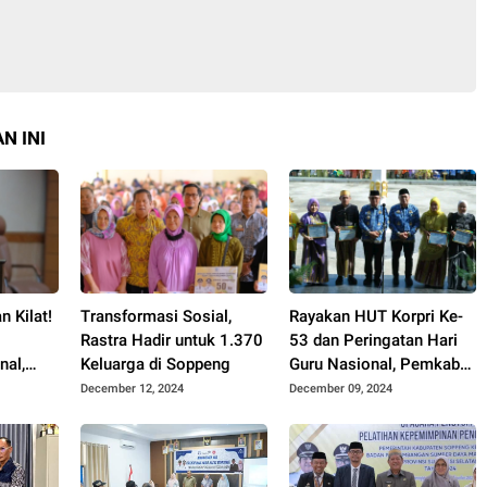
N INI
 Kilat!
Transformasi Sosial,
Rayakan HUT Korpri Ke-
Rastra Hadir untuk 1.370
53 dan Peringatan Hari
nal,
Keluarga di Soppeng
Guru Nasional, Pemkab
nan Hj.
Soppeng Meraih
December 12, 2024
December 09, 2024
Sejumlah Program
Penghargaan