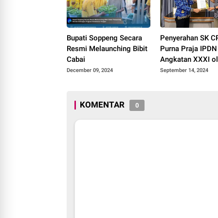
Bupati Soppeng Secara
Penyerahan SK 
Resmi Melaunching Bibit
Purna Praja IPDN
Cabai
Angkatan XXXI o
Sekretaris BKPS
December 09, 2024
September 14, 2024
Soppeng
KOMENTAR
0