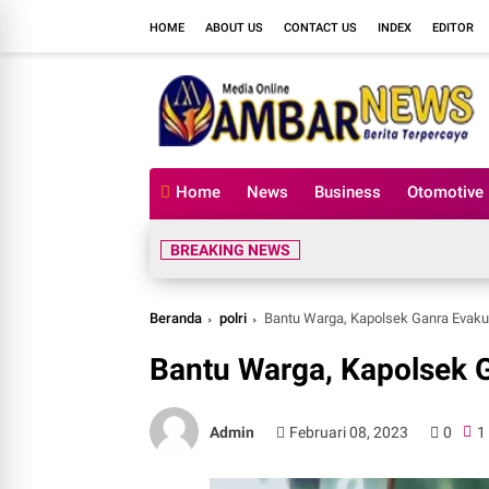
HOME
ABOUT US
CONTACT US
INDEX
EDITOR
Home
News
Business
Otomotive
BREAKING NEWS
Beranda
polri
Bantu Warga, Kapolsek Ganra Evak
Bantu Warga, Kapolsek 
Admin
Februari 08, 2023
0
1