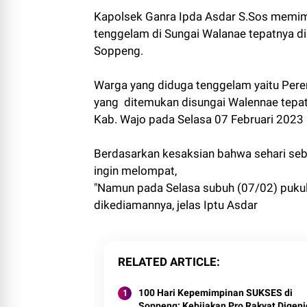
Kapolsek Ganra Ipda Asdar S.Sos memim
tenggelam di Sungai Walanae tepatnya d
Soppeng.
Warga yang diduga tenggelam yaitu Pere
yang ditemukan disungai Walennae tepa
Kab. Wajo pada Selasa 07 Februari 2023 
Berdasarkan kesaksian bahwa sehari seb
ingin melompat,
"Namun pada Selasa subuh (07/02) pukul 
dikediamannya, jelas Iptu Asdar
RELATED ARTICLE
100 Hari Kepemimpinan SUKSES di
Soppeng: Kebijakan Pro Rakyat Digenj