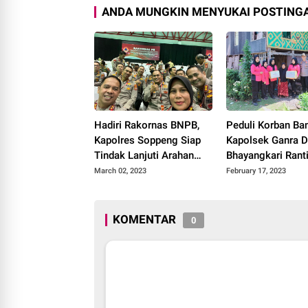
ANDA MUNGKIN MENYUKAI POSTINGA
Hadiri Rakornas BNPB,
Peduli Korban Banj
Kapolres Soppeng Siap
Kapolsek Ganra 
Tindak Lanjuti Arahan
Bhayangkari Rant
Presiden
Salurkan Bantuan
March 02, 2023
February 17, 2023
KOMENTAR
0