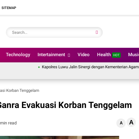
SITEMAP
Technology
Intertainment
Video
Health
Mus
HOT
Kapolres Luwu Jalin Sinergi dengan Kementerian Agama, Perku
uasi Korban Tenggelam
Ganra Evakuasi Korban Tenggelam
A
 min read
A