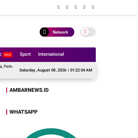
Network
ic
Sport
International
NEW
at Fondasi Kerukunan dan Stabilitas Kamtibmas
Kulonuwun kepada Ulama 
Saturday
,
August
08
,
2026
|
01:22 05 AM
AMBARNEWS.ID
WHATSAPP