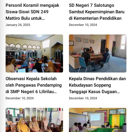
Personil Koramil mengajak
SD Negeri 7 Salotungo
Siswa-Siswi SDN 249
Sambut Kepemimpinan Baru
Mattiro Bulu untuk
di Kementerian Pendidikan
Bergotong Royong
January 24, 2025
December 10, 2024
membersihkan Selokan dan
halaman sekolah
Observasi Kepala Sekolah
Kepala Dinas Pendidikan dan
oleh Pengawas Pendamping
Kebudayaan Soppeng
di SMP Negeri 6 Lilirilau
Tanggapi Kasus Dugaan
Soppeng
Pelanggaran ASN Terkait
December 10, 2024
December 10, 2024
Pilkada