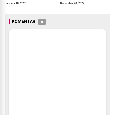
Perkebunan, Dukung
Terkait Bencana Banjir
January 18, 2025
December 28, 2024
Ketahanan Pangan Nasional
KOMENTAR
0