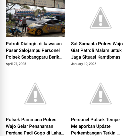
Patroli Dialogis di kawasan
Sat Samapta Polres Wajo
Pasar Salojampu Personel
Giat Patroli Malam untuk
Polsek Sabbangparu Berikan
Jaga Situasi Kamtibmas
Imbauan Kamtibmas
April 27, 2025
January 19, 2025
Polsek Pammana Polres
Personel Polsek Tempe
Wajo Gelar Penanaman
Melaporkan Update
Perdana Padi Gogo di Lahan
Perkembangan Terkini