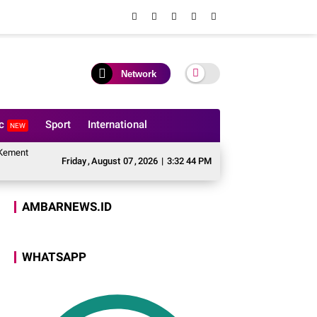
Network
ic
Sport
International
NEW
erian Agama, Perkuat Fondasi Kerukunan dan Stabilitas Kamtibmas
Kulonu
Friday
,
August
07
,
2026
|
3:32 45 PM
AMBARNEWS.ID
WHATSAPP