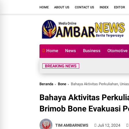
HOME
ABOUT US
CONTACT US
INDEX
EDITOR
Home
News
Business
Otomotive
BREAKING NEWS
Beranda
Bone
Bahaya Aktivitas Perkuliahan, Uni
Bahaya Aktivitas Perkul
Brimob Bone Evakuasi 
TIM AMBARNEWS
Juli 12, 2024