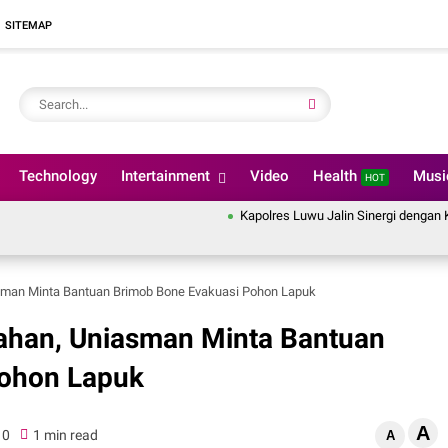
SITEMAP
Technology
Intertainment
Video
Health
Mus
HOT
Kapolres Luwu Jalin Sinergi dengan Kement
asman Minta Bantuan Brimob Bone Evakuasi Pohon Lapuk
iahan, Uniasman Minta Bantuan
Pohon Lapuk
A
0
1 min read
A