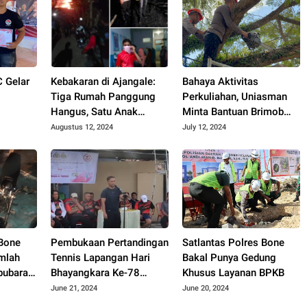
 Gelar
Kebakaran di Ajangale:
Bahaya Aktivitas
Tiga Rumah Panggung
Perkuliahan, Uniasman
Hangus, Satu Anak
Minta Bantuan Brimob
Tewas
Bone Evakuasi Pohon
Augustus 12, 2024
July 12, 2024
Lapuk
 Bone
Pembukaan Pertandingan
Satlantas Polres Bone
mlah
Tennis Lapangan Hari
Bakal Punya Gedung
bubaran
Bhayangkara Ke-78
Khusus Layanan BPKB
Tahun 2024 di Lapangan
June 21, 2024
June 20, 2024
Tenis Prathistha Polres