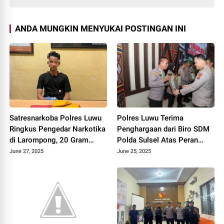
ANDA MUNGKIN MENYUKAI POSTINGAN INI
Satresnarkoba Polres Luwu
Polres Luwu Terima
Ringkus Pengedar Narkotika
Penghargaan dari Biro SDM
di Larompong, 20 Gram
Polda Sulsel Atas Peran
Shabu Diamankan
Aktif dalam Assessment
June 27, 2025
June 25, 2025
Center