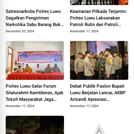
Satresnarkoba Polres Luwu
Keamanan Pilkada Terjamin:
Gagalkan Pengiriman
Polres Luwu Laksanakan
Narkotika Sabu Barang Bukti
Patroli Rutin dan Patroli
40 Gram, Terungkap
Dialogis
December 03, 2024
November 17, 2024
Jaringan di Sidrap dan Papua
Pegunungan
Polres Luwu Gelar Forum
Debat Publik Paslon Bupati
Silaturahmi Kamtibmas, Ajak
Luwu Berjalan Lancar, AKBP
Tokoh Masyarakat Jaga
Arisandi Apresiasi
Keamanan Jelang Pilkada
Partisipasi Masyarakat
November 17, 2024
November 17, 2024
Mengawal Keamanan yang
Kondusif