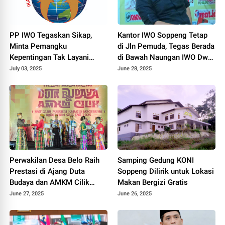
PP IWO Tegaskan Sikap,
Kantor IWO Soppeng Tetap
Minta Pemangku
di Jln Pemuda, Tegas Berada
Kepentingan Tak Layani
di Bawah Naungan IWO Dwi
Oknum Mengatasnamakan
Cristianto
July 03, 2025
June 28, 2025
IWO
Perwakilan Desa Belo Raih
Samping Gedung KONI
Prestasi di Ajang Duta
Soppeng Dilirik untuk Lokasi
Budaya dan AMKM Cilik
Makan Bergizi Gratis
Kabupaten Soppeng 2025
June 27, 2025
June 26, 2025