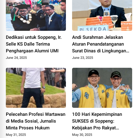
Dedikasi untuk Soppeng, Ir.
Andi Surahman Jelaskan
Selle KS Dalle Terima
Aturan Penandatanganan
Penghargaan Alumni UMI
Surat Dinas di Lingkungan
Pemkab Soppeng
June 24, 2025
June 23, 2025
Pelecehan Profesi Wartawan
100 Hari Kepemimpinan
di Media Sosial, Jurnalis
SUKSES di Soppeng:
Minta Proses Hukum
Kebijakan Pro Rakyat
Digenjot
May 31, 2025
May 30, 2025