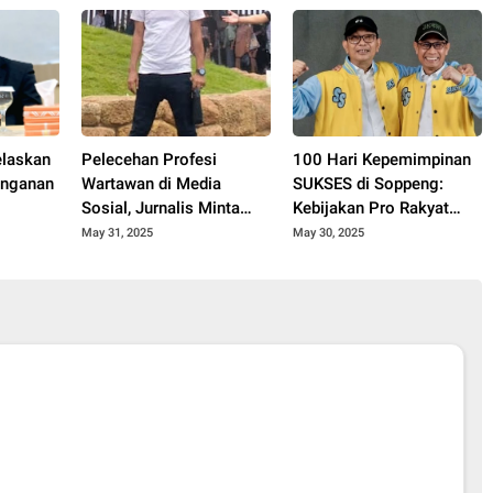
elaskan
Pelecehan Profesi
100 Hari Kepemimpinan
anganan
Wartawan di Media
SUKSES di Soppeng:
Sosial, Jurnalis Minta
Kebijakan Pro Rakyat
kab
Proses Hukum
Digenjot
May 31, 2025
May 30, 2025