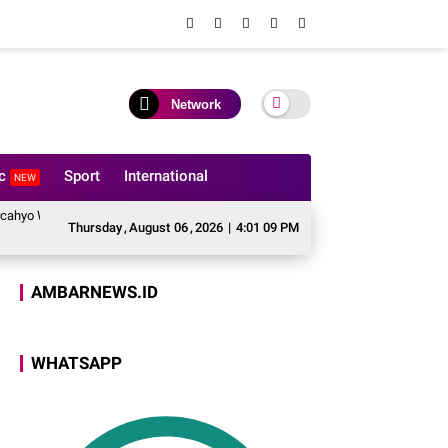
Network
ic
Sport
International
NEW
bowo, Polres Luwu Pulihkan Harmoni Lewat Restorative Justice
Merajut 
Thursday
,
August
06
,
2026
|
4:01 10 PM
AMBARNEWS.ID
WHATSAPP