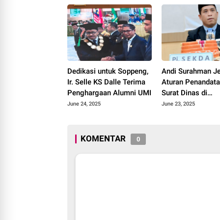
Dedikasi untuk Soppeng,
Andi Surahman J
Ir. Selle KS Dalle Terima
Aturan Penandat
Penghargaan Alumni UMI
Surat Dinas di
Lingkungan Pem
June 24, 2025
June 23, 2025
Soppeng
KOMENTAR
0