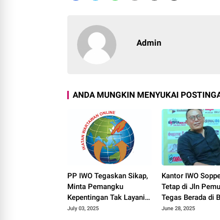
Admin
ANDA MUNGKIN MENYUKAI POSTINGA
PP IWO Tegaskan Sikap,
Kantor IWO Sopp
Minta Pemangku
Tetap di Jln Pemu
Kepentingan Tak Layani
Tegas Berada di 
Oknum
Naungan IWO Dw
July 03, 2025
June 28, 2025
Mengatasnamakan IWO
Cristianto