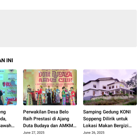
N INI
eng
Perwakilan Desa Belo
Samping Gedung KONI
da,
Raih Prestasi di Ajang
Soppeng Dilirik untuk
Bawah
Duta Budaya dan AMKM
Lokasi Makan Bergizi
i
Cilik Kabupaten Soppeng
Gratis
June 27, 2025
June 26, 2025
2025