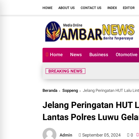
HOME
ABOUT US
CONTACT US
INDEX
EDITOR
Home
News
Business
Otomotive
BREAKING NEWS
Beranda
Soppeng
Jelang Peringatan HUT Lalu Lin
Jelang Peringatan HUT L
Lantas Polres Luwu Gela
Admin
September 05, 2024
0