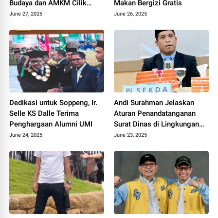
Budaya dan AMKM Cilik
Makan Bergizi Gratis
Kabupaten Soppeng 2025
June 27, 2025
June 26, 2025
Dedikasi untuk Soppeng, Ir.
Andi Surahman Jelaskan
Selle KS Dalle Terima
Aturan Penandatanganan
Penghargaan Alumni UMI
Surat Dinas di Lingkungan
Pemkab Soppeng
June 24, 2025
June 23, 2025