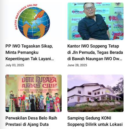
PP IWO Tegaskan Sikap,
Kantor IWO Soppeng Tetap
Minta Pemangku
di Jln Pemuda, Tegas Berada
Kepentingan Tak Layani
di Bawah Naungan IWO Dwi
Oknum Mengatasnamakan
Cristianto
July 03, 2025
June 28, 2025
IWO
Perwakilan Desa Belo Raih
Samping Gedung KONI
Prestasi di Ajang Duta
Soppeng Dilirik untuk Lokasi