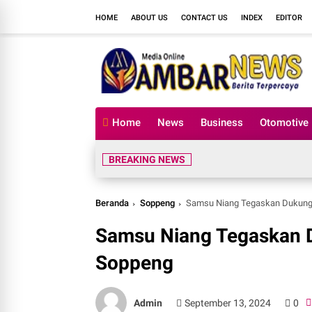
HOME
ABOUT US
CONTACT US
INDEX
EDITOR
Home
News
Business
Otomotive
BREAKING NEWS
Beranda
Soppeng
Samsu Niang Tegaskan Dukung
Samsu Niang Tegaskan 
Soppeng
Admin
September 13, 2024
0