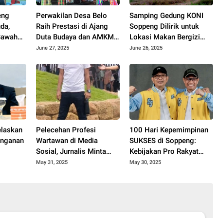
eng
Perwakilan Desa Belo
Samping Gedung KONI
da,
Raih Prestasi di Ajang
Soppeng Dilirik untuk
Bawah
Duta Budaya dan AMKM
Lokasi Makan Bergizi
i
Cilik Kabupaten Soppeng
Gratis
June 27, 2025
June 26, 2025
2025
elaskan
Pelecehan Profesi
100 Hari Kepemimpinan
anganan
Wartawan di Media
SUKSES di Soppeng:
Sosial, Jurnalis Minta
Kebijakan Pro Rakyat
kab
Proses Hukum
Digenjot
May 31, 2025
May 30, 2025