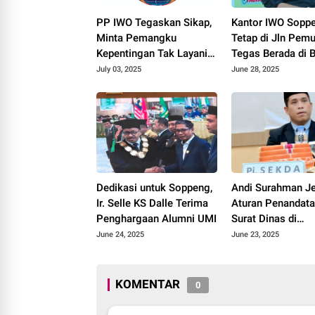
PP IWO Tegaskan Sikap,
Kantor IWO Sopp
Minta Pemangku
Tetap di Jln Pemu
Kepentingan Tak Layani
Tegas Berada di 
Oknum
Naungan IWO Dw
July 03, 2025
June 28, 2025
Mengatasnamakan IWO
Cristianto
Dedikasi untuk Soppeng,
Andi Surahman J
Ir. Selle KS Dalle Terima
Aturan Penandat
Penghargaan Alumni UMI
Surat Dinas di
Lingkungan Pem
June 24, 2025
June 23, 2025
Soppeng
KOMENTAR
0