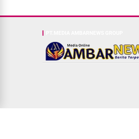
PT.MEDIA AMBARNEWS GROUP
© Copyright
2026
-
Ambarnews.id | Berita Terpercaya|Ter