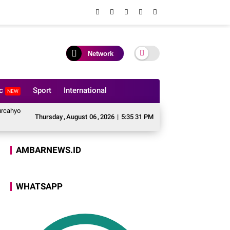
Network
ic
Sport
International
NEW
ibowo, Polres Luwu Pulihkan Harmoni Lewat Restorative Justice
Merajut
Thursday
,
August
06
,
2026
|
5:35 32 PM
AMBARNEWS.ID
WHATSAPP