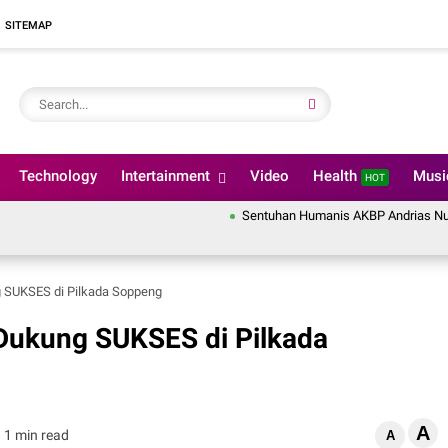
SITEMAP
Technology
Intertainment
Video
Health
Mus
HOT
Sentuhan Humanis AKBP Andrias Nurcahyo W
 SUKSES di Pilkada Soppeng
Dukung SUKSES di Pilkada
A
1 min read
A