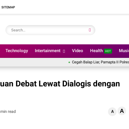
SITEMAP
Technology
Intertainment
Video
Health
Mus
HOT
Cegah Balap Liar, Pamapta II Polres Lu
an Debat Lewat Dialogis dengan
A
 min read
A