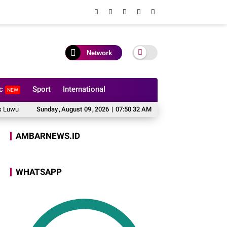
Network
ic
Sport
International
NEW
wu Edukasi Komunitas Motor hingga Tindak Pelanggar Dini Hari
Sunday
,
August
09
,
2026
|
07:50 32 AM
Jejak Sabu T
AMBARNEWS.ID
WHATSAPP