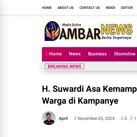
HOME
ABOUT US
CONTACT US
INDEX
EDITOR
Home
News
Business
Otomotive
BREAKING NEWS
H. Suwardi Asa Kemampu
Warga di Kampanye
April
November 03, 2024
0
1