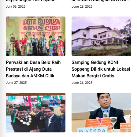
Oknum Mengatasnamakan
Cristianto
July 03, 2025
June 28, 2025
IWO
Perwakilan Desa Belo Raih
Samping Gedung KONI
Prestasi di Ajang Duta
Soppeng Dilirik untuk Lokasi
Budaya dan AMKM Cilik
Makan Bergizi Gratis
Kabupaten Soppeng 2025
June 27, 2025
June 26, 2025