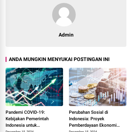
Admin
ANDA MUNGKIN MENYUKAI POSTINGAN INI
Pandemi COVID-19:
Perubahan Sosial di
Kebijakan Pemerintah
Indonesia: Proyek
Indonesia untuk
Pemberdayaan Ekonomi
Mempercepat Pemulihan
Digital di Daerah Tertinggal
December 15, 2024
December 15, 2024