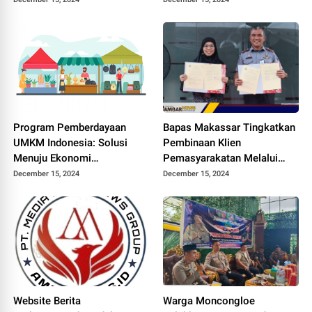
Ekonomi
Program Pemberdayaan
Bapas Makassar Tingkatkan
UMKM Indonesia: Solusi
Pembinaan Klien
Menuju Ekonomi
Pemasyarakatan Melalui
Berkelanjutan
Kerja Sama dengan 10 Mitra
December 15, 2024
December 15, 2024
Website Berita
Warga Moncongloe