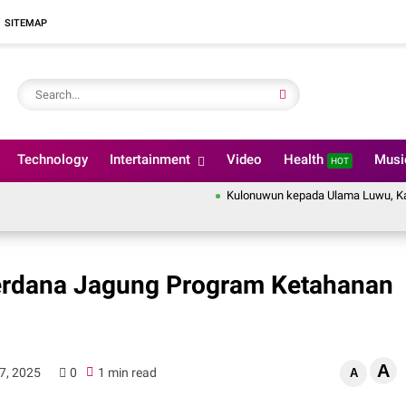
SITEMAP
Technology
Intertainment
Video
Health
Mus
HOT
Kulonuwun kepada Ulama Luwu, Kapolre
erdana Jagung Program Ketahanan
A
17, 2025
0
1 min read
A