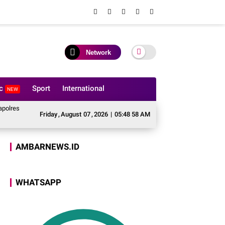
Network
ic
Sport
International
NEW
s AKBP Andrias Nurcahyo Wibowo Mohon Bimbingan Menjaga Amanah untuk Ne
Friday
,
August
07
,
2026
|
05:48 59 AM
AMBARNEWS.ID
WHATSAPP