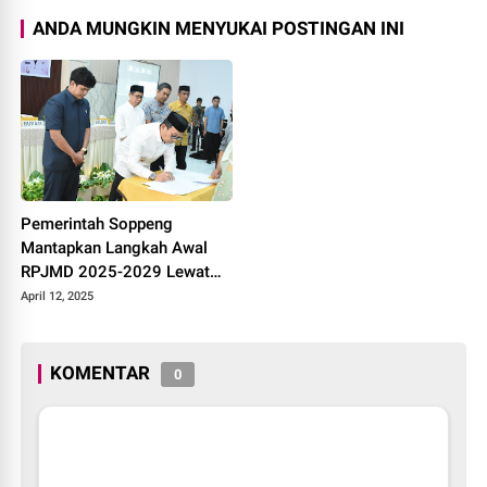
ANDA MUNGKIN MENYUKAI POSTINGAN INI
Pemerintah Soppeng
Mantapkan Langkah Awal
RPJMD 2025-2029 Lewat
Musrembang RKPD 2026
April 12, 2025
KOMENTAR
0