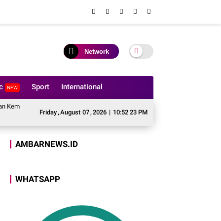
Network
ic
Sport
International
NEW
ementerian Agama, Perkuat Fondasi Kerukunan dan Stabilitas Kamtibmas
Ku
Friday
,
August
07
,
2026
|
10:52 23 PM
AMBARNEWS.ID
WHATSAPP