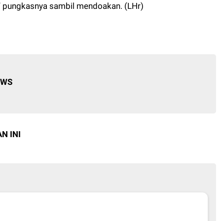
,” pungkasnya sambil mendoakan. (LHr)
EWS
N INI