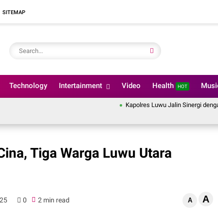
SITEMAP
Technology
Intertainment
Video
Health
Mus
HOT
Kapolres Luwu Jalin Sinergi dengan K
ina, Tiga Warga Luwu Utara
A
025
0
2 min read
A