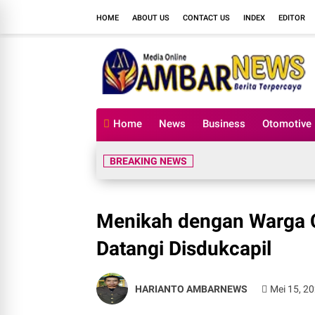
HOME
ABOUT US
CONTACT US
INDEX
EDITOR
Home
News
Business
Otomotive
BREAKING NEWS
Menikah dengan Warga C
Datangi Disdukcapil
HARIANTO AMBARNEWS
Mei 15, 2