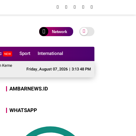
Network
ic
Sport
International
NEW
terian Agama, Perkuat Fondasi Kerukunan dan Stabilitas Kamtibmas
Kulon
Friday
,
August
07
,
2026
|
3:13 49 PM
AMBARNEWS.ID
WHATSAPP