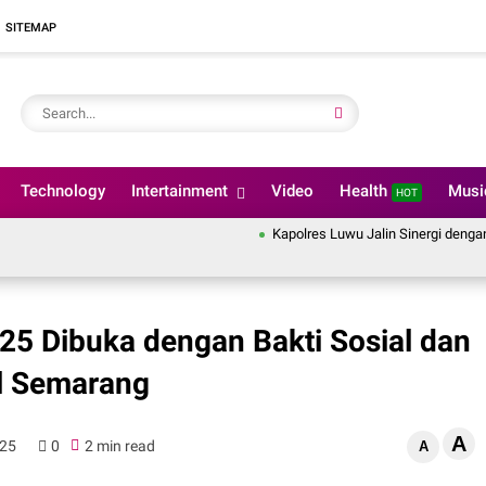
SITEMAP
Technology
Intertainment
Video
Health
Mus
HOT
Kapolres Luwu Jalin Sinergi dengan Kemen
25 Dibuka dengan Bakti Sosial dan
ol Semarang
A
025
0
2 min read
A