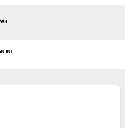
EWS
N INI