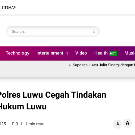
SITEMAP
Technology
Intertainment
Video
Health
Mus
HOT
Kapolres Luwu Jalin Sinergi dengan Keme
 Polres Luwu Cegah Tindakan
 Hukum Luwu
A
2025
0
1 min read
A