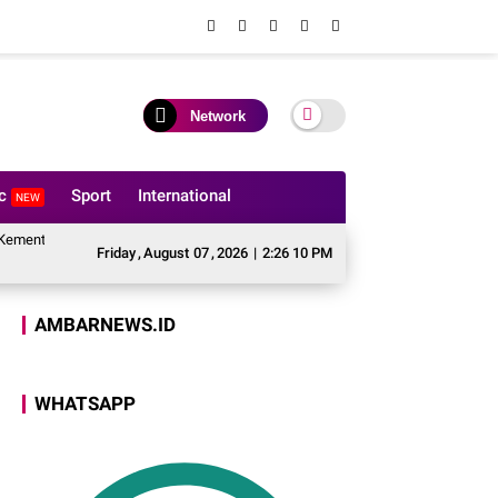
Network
ic
Sport
International
NEW
nterian Agama, Perkuat Fondasi Kerukunan dan Stabilitas Kamtibmas
Kulon
Friday
,
August
07
,
2026
|
2:26 11 PM
AMBARNEWS.ID
WHATSAPP