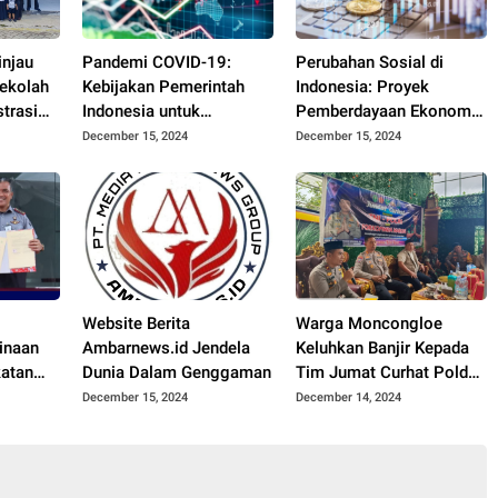
injau
Pandemi COVID-19:
Perubahan Sosial di
Sekolah
Kebijakan Pemerintah
Indonesia: Proyek
trasi
Indonesia untuk
Pemberdayaan Ekonomi
ri 6
Mempercepat Pemulihan
Digital di Daerah
December 15, 2024
December 15, 2024
Ekonomi
Tertinggal
Website Berita
Warga Moncongloe
inaan
Ambarnews.id Jendela
Keluhkan Banjir Kepada
katan
Dunia Dalam Genggaman
Tim Jumat Curhat Polda
ma
Sulsel
December 15, 2024
December 14, 2024