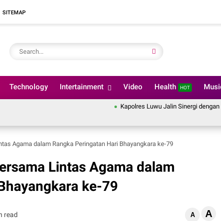
SITEMAP
Technology
Intertainment
Video
Health
Mus
HOT
Kapolres Luwu Jalin Sinergi dengan Kement
intas Agama dalam Rangka Peringatan Hari Bhayangkara ke-79
 Bersama Lintas Agama dalam
 Bhayangkara ke-79
A
n read
A