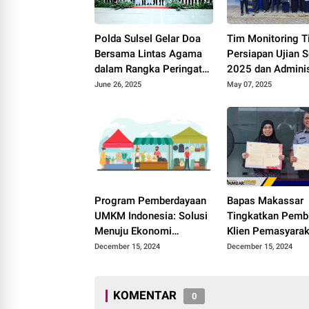
Polda Sulsel Gelar Doa
Tim Monitoring T
Bersama Lintas Agama
Persiapan Ujian 
dalam Rangka Peringatan
2025 dan Adminis
Hari Bhayangkara ke-79
Guru di SMP Nege
June 26, 2025
May 07, 2025
Lilirilau
Program Pemberdayaan
Bapas Makassar
UMKM Indonesia: Solusi
Tingkatkan Pemb
Menuju Ekonomi
Klien Pemasyara
Berkelanjutan
Melalui Kerja Sa
December 15, 2024
December 15, 2024
dengan 10 Mitra
KOMENTAR
0