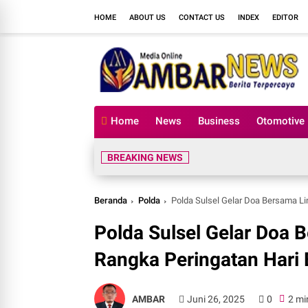
HOME
ABOUT US
CONTACT US
INDEX
EDITOR
Home
News
Business
Otomotive
BREAKING NEWS
Beranda
Polda
Polda Sulsel Gelar Doa Bersama L
Polda Sulsel Gelar Doa
Rangka Peringatan Hari
AMBAR
Juni 26, 2025
0
2 mi