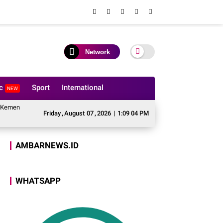
Network
ic
Sport
International
NEW
erian Agama, Perkuat Fondasi Kerukunan dan Stabilitas Kamtibmas
Kulonu
Friday
,
August
07
,
2026
|
1:09 05 PM
AMBARNEWS.ID
WHATSAPP