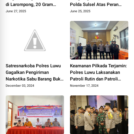
di Larompong, 20 Gram
Polda Sulsel Atas Peran
Shabu Diamankan
Aktif dalam Assessment
June 27, 2025
June 25, 2025
Center
Satresnarkoba Polres Luwu
Keamanan Pilkada Terjamin:
Gagalkan Pengiriman
Polres Luwu Laksanakan
Narkotika Sabu Barang Bukti
Patroli Rutin dan Patroli
40 Gram, Terungkap
Dialogis
December 03, 2024
November 17, 2024
Jaringan di Sidrap dan Papua
Pegunungan