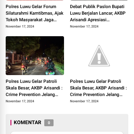
Polres Luwu Gelar Forum
Debat Publik Paslon Bupati
Silaturahmi Kamtibmas, Ajak
Luwu Berjalan Lancar, AKBP
Tokoh Masyarakat Jaga
Arisandi Apresiasi
Keamanan Jelang Pilkada
Partisipasi Masyarakat
November 17, 2024
November 17, 2024
Mengawal Keamanan yang
Kondusif
Polres Luwu Gelar Patroli
Polres Luwu Gelar Patroli
Skala Besar, AKBP Arisandi :
Skala Besar, AKBP Arisandi :
Crime Prevention Jelang
Crime Prevention Jelang
Pilkada
Pilkada
November 17, 2024
November 17, 2024
KOMENTAR
0