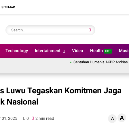
SITEMAP
Technology
Intertainment
Video
Health
Mus
HOT
Sentuhan Humanis AKBP Andrias Nurcahyo
lres Luwu Tegaskan Komitmen Jaga
k Nasional
A
 01, 2025
0
2 min read
A