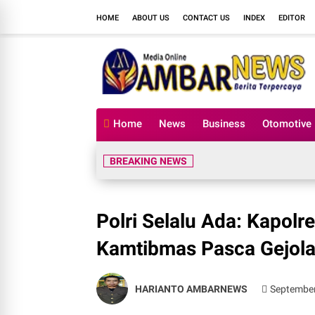
HOME
ABOUT US
CONTACT US
INDEX
EDITOR
Home
News
Business
Otomotive
BREAKING NEWS
Polri Selalu Ada: Kapo
Kamtibmas Pasca Gejola
HARIANTO AMBARNEWS
September