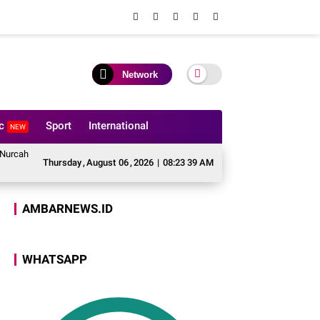
Network
ic
Sport
International
NEW
 Wibowo, Polres Luwu Pulihkan Harmoni Lewat Restorative Justice
Meraju
Thursday
,
August
06
,
2026
|
08:23 40 AM
AMBARNEWS.ID
WHATSAPP