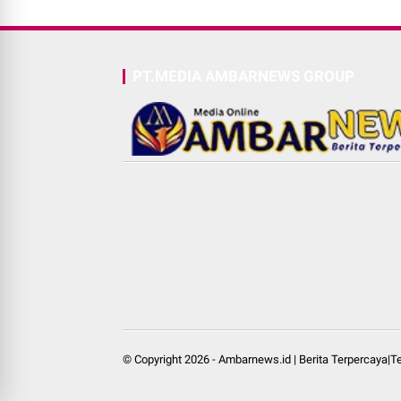
PT.MEDIA AMBARNEWS GROUP
© Copyright
2026
-
Ambarnews.id | Berita Terpercaya|Ter