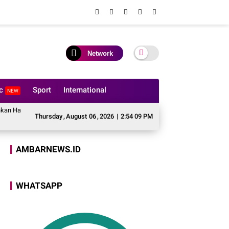
Network
ic
Sport
International
NEW
rmoni Lewat Restorative Justice
Merajut Kasih dalam Keberagaman, Kapol
Thursday
,
August
06
,
2026
|
2:54 10 PM
AMBARNEWS.ID
WHATSAPP