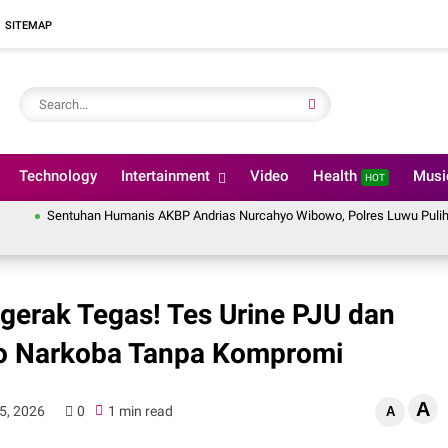
SITEMAP
Technology
Intertainment
Video
Health
Mus
HOT
Sentuhan Humanis AKBP Andrias Nurcahyo Wibowo, Polres Luwu Pulihkan Ha
gerak Tegas! Tes Urine PJU dan
ro Narkoba Tanpa Kompromi
A
25, 2026
0
1 min read
A