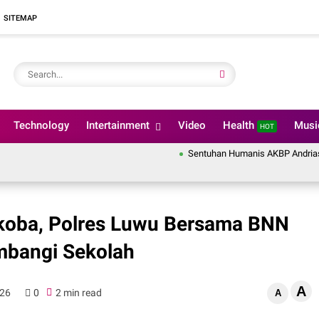
SITEMAP
Technology
Intertainment
Video
Health
Mus
HOT
Sentuhan Humanis AKBP Andrias Nurcah
arkoba, Polres Luwu Bersama BNN
bangi Sekolah
A
026
0
2 min read
A