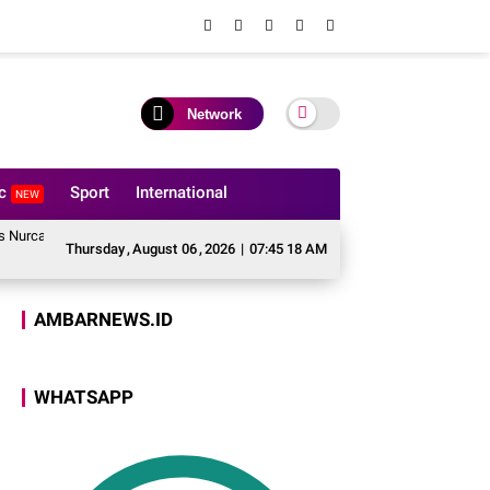
Network
ic
Sport
International
NEW
yo Wibowo, Polres Luwu Pulihkan Harmoni Lewat Restorative Justice
Mer
Thursday
,
August
06
,
2026
|
07:45 18 AM
AMBARNEWS.ID
WHATSAPP